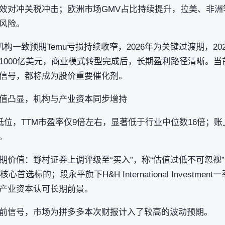
，有效对冲关税冲击；欧洲市场GMV占比持续提升，拉美、非
风险。
机构一致预期Temu亏损持续收窄，2026年为关键过渡期，20
V将超1000亿美元，商业模式转型完成后，长期盈利路径清晰。
信号，都将成为股价重要催化剂。
值凸显，机构与产业资本同步增持
低位，TTM市盈率仅9倍左右，显著低于行业中位数16倍；账
。
价值：野村证券上调评级至“买入”，称“估值过低不可忽视”；
首选标的；段永平旗下H&H International Investmen
产业资本认可长期前景。
前信号，市场为拼多多本次财报计入了较高的波动预期。